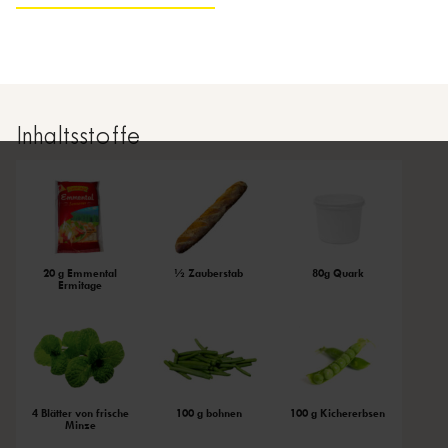
Inhaltsstoffe
20 g Emmental
½ Zauberstab
80g Quark
Ermitage
4 Blätter von frische
100 g bohnen
100 g Kichererbsen
Minze