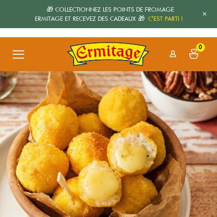
🎁 COLLECTIONNEZ LES POINTS DE FROMAGE
+
ERMITAGE ET RECEVEZ DES CADEAUX 🎁
C'EST PARTI !
0