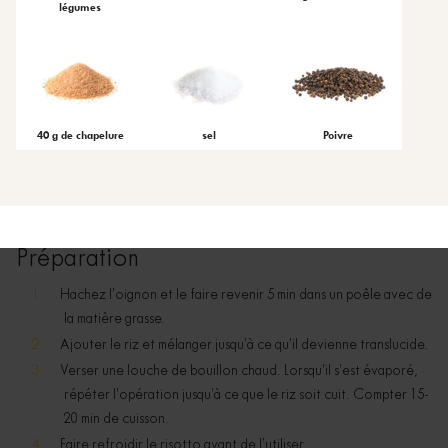
légumes
40 g de chapelure
sel
Poivre
Préparation
Hachez l’oignon et le faire revenir 5 min dans un poêle avec de
la matière grasse.
Ajouter le riz et mélanger jusqu’à ce qu’il devienne translucide.
Verser une louche de bouillon chaud. Lorsqu’il s’est évaporé,
répéter l’opération jusqu’à ce que le riz soit cuit. Compter 15-
20 min de cuisson.
Faire refroidir le risotto avant de l’utiliser.