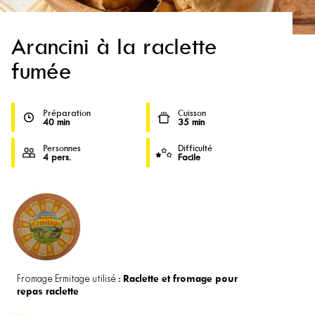
Arancini à la raclette
fumée
Préparation
Cuisson
40 min
35 min
Personnes
Difficulté
4 pers.
Facile
Raclette et fromage pour
Fromage Ermitage utilisé :
repas raclette