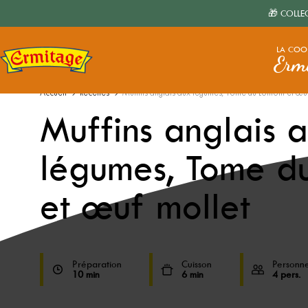
🎁 COLLE
LA COO
Erm
Accueil
›
Recettes
›
Muffins anglais aux légumes, Tome du Lomont et œu
Muffins anglais 
légumes, Tome d
et œuf mollet
Préparation
Cuisson
Personn
10 min
6 min
4 pers.