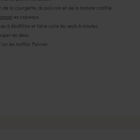
 de la courgette, du poivron et de la tomate confite.
Lomont
en copeaux.
u à ébullition et faire cuire les œufs 6 minutes.
couper en deux.
ur les muffins. Poivrer.