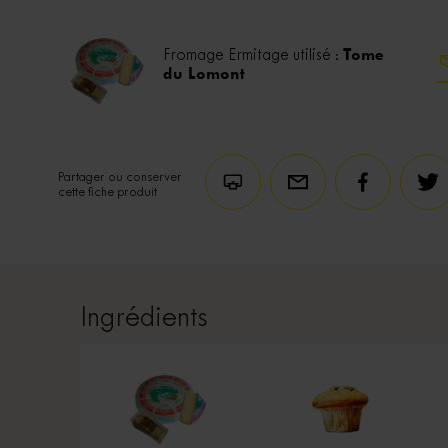
Tome
Fromage Ermitage utilisé :
du Lomont
Partager ou conserver
cette fiche produit
Ingrédients