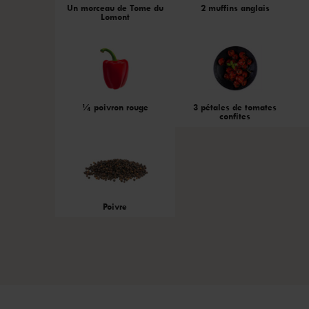
Un morceau de Tome du
2 muffins anglais
Lomont
¼ poivron rouge
3 pétales de tomates
confites
Poivre