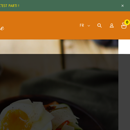
+
'EST PARTI !
0
re
FR