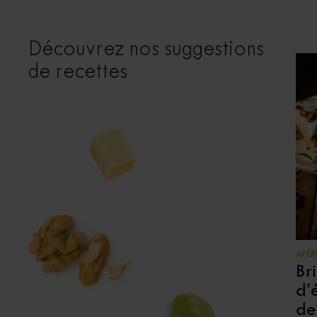
Découvrez nos suggestions
de recettes
APÉRI
Br
d’
de