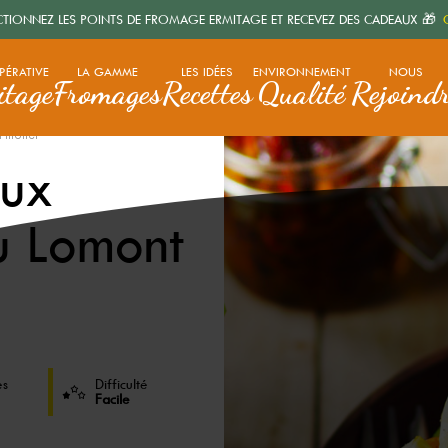
CTIONNEZ LES POINTS DE FROMAGE ERMITAGE ET RECEVEZ DES CADEAUX 🎁
C
PÉRATIVE
LA GAMME
LES IDÉES
ENVIRONNEMENT
NOUS
itage
Fromages
Recettes
Qualité
Rejoind
f mollet
aux
u Lomont
es
Difficulté
Facile