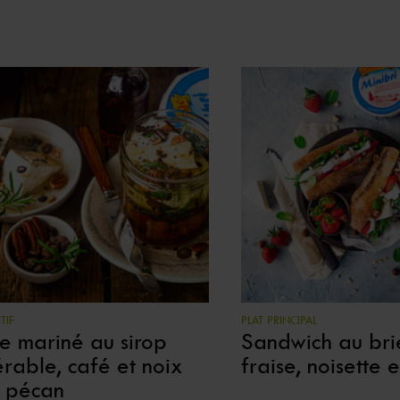
TIF
PLAT PRINCIPAL
ie mariné au sirop
Sandwich au bri
érable, café et noix
fraise, noisette e
 pécan