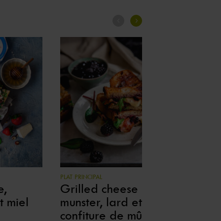
PLAT PRINCIPAL
ENT
e,
Grilled cheese au
Av
t miel
munster, lard et
de
confiture de mûres