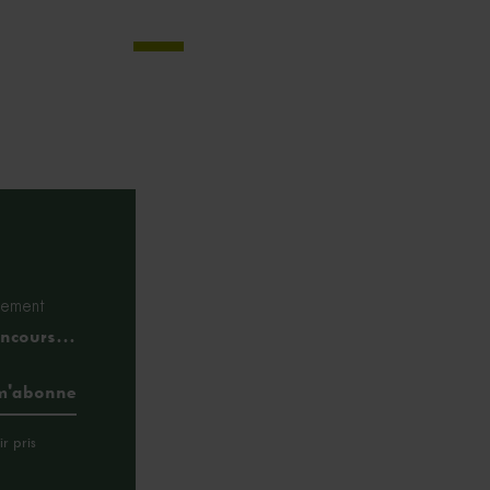
tement
concours…
r pris