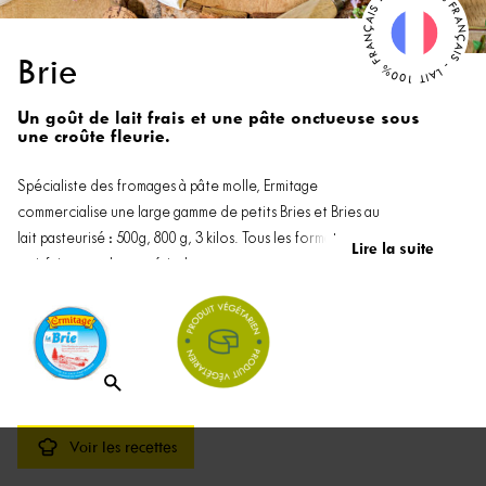
LAIT 100% FRANÇAIS - LAIT 100% FRANÇAIS -
Brie
Un goût de lait frais et une pâte onctueuse sous
une croûte fleurie.
Spécialiste des fromages à pâte molle, Ermitage
commercialise une large gamme de petits Bries et Bries au
lait pasteurisé : 500g, 800 g, 3 kilos. Tous les formats pour
Lire la suite
satisfaire tous les appétits !
Le Brie Ermitage se savoure à tout moment de la journée : sa
texture est fondante et moelleuse et son goût de lait frais
met tout le monde d’accord !
Voir les recettes