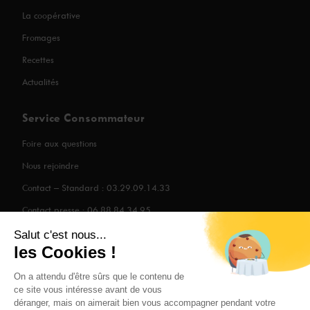
La coopérative
Fromages
Recettes
Actualités
Service Consommateur
Foire aux questions
Nous rejoindre
Contact – Standard : 03.29.09.14.33
Contact presse : 06.88.84.34.95
Salut c'est nous...
les Cookies !
Mentions légales
On a attendu d'être sûrs que le contenu de
ce site vous intéresse avant de vous
Politique de confidentialité
déranger, mais on aimerait bien vous accompagner pendant votre